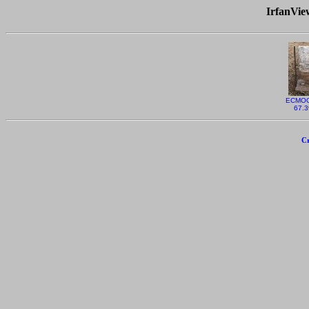
IrfanVi
ECMOO
67.3
Cr